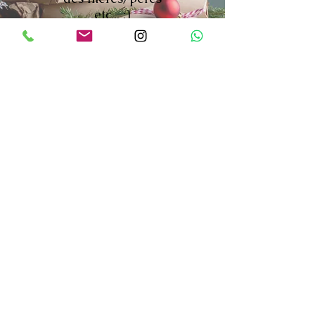
etc... :)
*Les tarifs affichés sont le prix de base
pour une séance photos.
Ce tarif comprend :
-nos temps d'échanges
-la préparation de la séance
-la séance photos
-le traitement de l'image (les retouches)
-l'envoi des
photos retouchées en version