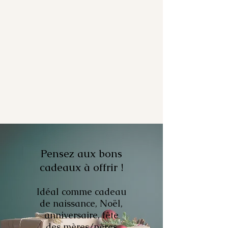
Pensez aux bons
cadeaux à offrir !
Idéal comme cadeau
de naissance, Noël,
anniversaire, fête
des mères/pères